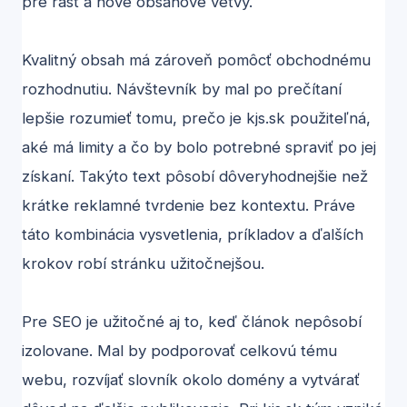
pre rast a nové obsahové vetvy.
Kvalitný obsah má zároveň pomôcť obchodnému
rozhodnutiu. Návštevník by mal po prečítaní
lepšie rozumieť tomu, prečo je kjs.sk použiteľná,
aké má limity a čo by bolo potrebné spraviť po jej
získaní. Takýto text pôsobí dôveryhodnejšie než
krátke reklamné tvrdenie bez kontextu. Práve
táto kombinácia vysvetlenia, príkladov a ďalších
krokov robí stránku užitočnejšou.
Pre SEO je užitočné aj to, keď článok nepôsobí
izolovane. Mal by podporovať celkovú tému
webu, rozvíjať slovník okolo domény a vytvárať