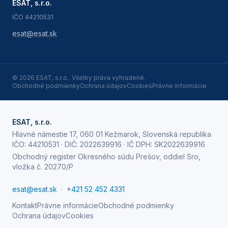
ESAT, s.r.o.
IČO
44210531
esat@esat.sk
©
2026
ESAT, s.r.o.
. Všetky práva vyhradené.
Obchodné podmienky
Ochrana údajov
Cookies
Právne informácie
ESAT, s.r.o.
Hlavné námestie 17, 060 01 Kežmarok, Slovenská republika
IČO:
44210531
· DIČ:
2022639916
· IČ DPH:
SK2022639916
Obchodný register Okresného súdu Prešov, oddiel Sro,
vložka č. 20270/P
esat@esat.sk
·
+421 52 452 4331
Kontakt
Právne informácie
Obchodné podmienky
Ochrana údajov
Cookies