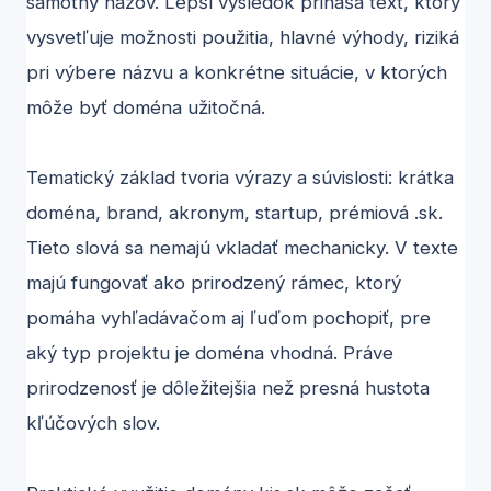
samotný názov. Lepší výsledok prináša text, ktorý
vysvetľuje možnosti použitia, hlavné výhody, riziká
pri výbere názvu a konkrétne situácie, v ktorých
môže byť doména užitočná.
Tematický základ tvoria výrazy a súvislosti: krátka
doména, brand, akronym, startup, prémiová .sk.
Tieto slová sa nemajú vkladať mechanicky. V texte
majú fungovať ako prirodzený rámec, ktorý
pomáha vyhľadávačom aj ľuďom pochopiť, pre
aký typ projektu je doména vhodná. Práve
prirodzenosť je dôležitejšia než presná hustota
kľúčových slov.