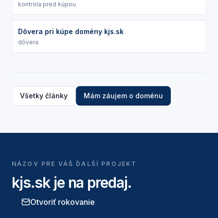
kontrola pred kúpou
Dôvera pri kúpe domény kjs.sk
dôvera
Všetky články
Mám záujem o doménu
NÁZOV PRE VÁŠ ĎALŠÍ PROJEKT
kjs.sk
je na predaj.
Otvoriť rokovanie