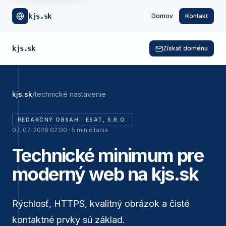
kjs.sk
Domov
Kontakt
kjs.sk
Získať doménu
kjs.sk
/
technické nastavenie
REDAKČNÝ OBSAH ·
ESAT, S.R.O.
07. 07. 2026 02:00
·
5
min čítania
Technické minimum pre
moderný web na kjs.sk
Rýchlosť, HTTPS, kvalitný obrázok a čisté
kontaktné prvky sú základ.