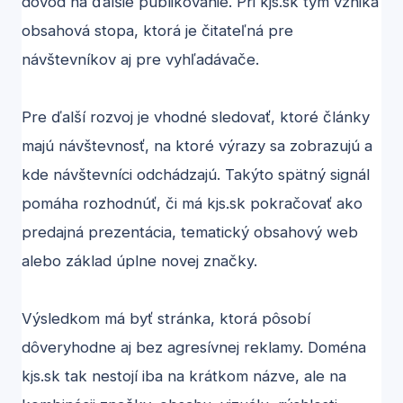
dôvod na ďalšie publikovanie. Pri kjs.sk tým vzniká
obsahová stopa, ktorá je čitateľná pre
návštevníkov aj pre vyhľadávače.
Pre ďalší rozvoj je vhodné sledovať, ktoré články
majú návštevnosť, na ktoré výrazy sa zobrazujú a
kde návštevníci odchádzajú. Takýto spätný signál
pomáha rozhodnúť, či má kjs.sk pokračovať ako
predajná prezentácia, tematický obsahový web
alebo základ úplne novej značky.
Výsledkom má byť stránka, ktorá pôsobí
dôveryhodne aj bez agresívnej reklamy. Doména
kjs.sk tak nestojí iba na krátkom názve, ale na