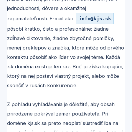
jednoduchosti, dôvere a okamžitej
zapamätateľnosti. E-mail ako
info
@
kjs.sk
pôsobí krátko, čisto a profesionálne: žiadne
zdĺhavé diktovanie, žiadne zbytočné pomlčky,
menej preklepov a značka, ktorá môže od prvého
kontaktu pôsobiť ako líder vo svojej téme. Každá
.sk doména existuje len raz. Buď ju získa kupujúci,
ktorý na nej postaví vlastný projekt, alebo môže
skončiť v rukách konkurencie.
Z pohľadu vyhľadávania je dôležité, aby obsah
prirodzene pokrýval zámer používateľa. Pri
doméne kjs.sk sa preto neoplatí sústrediť iba na