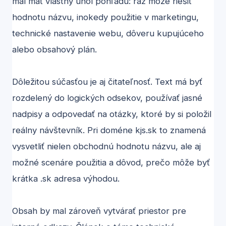
mal mať vlastný uhol pohľadu: raz môže riešiť
hodnotu názvu, inokedy použitie v marketingu,
technické nastavenie webu, dôveru kupujúceho
alebo obsahový plán.
Dôležitou súčasťou je aj čitateľnosť. Text má byť
rozdelený do logických odsekov, používať jasné
nadpisy a odpovedať na otázky, ktoré by si položil
reálny návštevník. Pri doméne kjs.sk to znamená
vysvetliť nielen obchodnú hodnotu názvu, ale aj
možné scenáre použitia a dôvod, prečo môže byť
krátka .sk adresa výhodou.
Obsah by mal zároveň vytvárať priestor pre