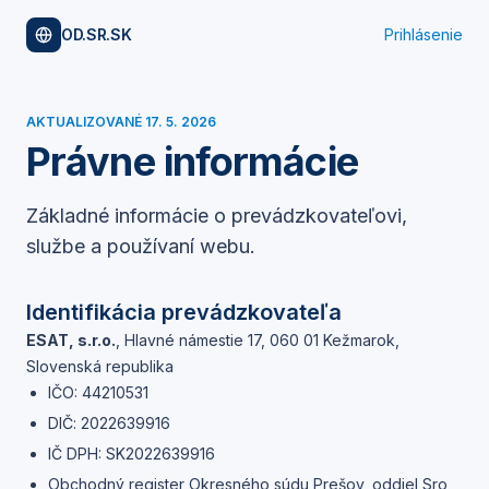
OD.SR.SK
Prihlásenie
AKTUALIZOVANÉ
17. 5. 2026
Právne informácie
Základné informácie o prevádzkovateľovi,
službe a používaní webu.
Identifikácia prevádzkovateľa
ESAT, s.r.o.
,
Hlavné námestie 17, 060 01 Kežmarok,
Slovenská republika
IČO:
44210531
DIČ:
2022639916
IČ DPH:
SK2022639916
Obchodný register Okresného súdu Prešov, oddiel Sro,