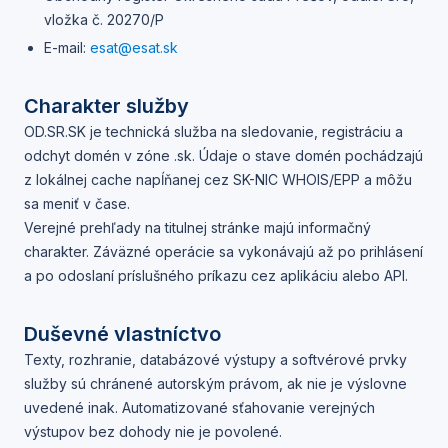
vložka č. 20270/P
E-mail:
esat@esat.sk
Charakter služby
OD.SR.SK
je technická služba na sledovanie, registráciu a
odchyt domén v zóne .sk. Údaje o stave domén pochádzajú
z lokálnej cache napĺňanej cez SK-NIC WHOIS/EPP a môžu
sa meniť v čase.
Verejné prehľady na titulnej stránke majú informačný
charakter. Záväzné operácie sa vykonávajú až po prihlásení
a po odoslaní príslušného príkazu cez aplikáciu alebo API.
Duševné vlastníctvo
Texty, rozhranie, databázové výstupy a softvérové prvky
služby sú chránené autorským právom, ak nie je výslovne
uvedené inak. Automatizované sťahovanie verejných
výstupov bez dohody nie je povolené.