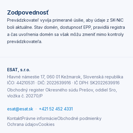
Zodpovednosť
Prevádzkovateľ vyvíja primerané úsilie, aby údaje z SK-NIC
boli aktuálne. Stav domén, dostupnosť EPP, pravidlá registra
a čas uvoľnenia domén sa však môžu zmeniť mimo kontroly
prevádzkovateľa.
ESAT, s.r.o.
Hlavné námestie 17, 060 01 Kežmarok, Slovenská republika
IČO:
44210531
· DIČ:
2022639916
· IČ DPH:
SK2022639916
Obchodný register Okresného súdu Prešov, oddiel Sro,
vložka č. 20270/P
esat@esat.sk
·
+421 52 452 4331
Kontakt
Právne informácie
Obchodné podmienky
Ochrana údajov
Cookies