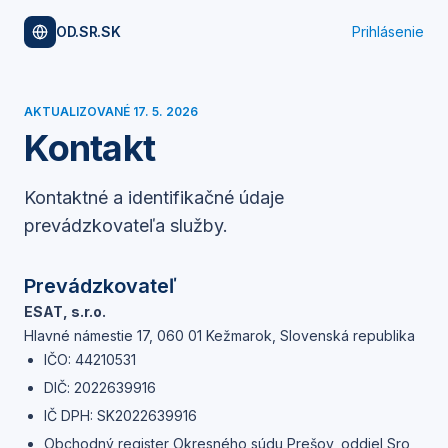
OD.SR.SK
Prihlásenie
AKTUALIZOVANÉ
17. 5. 2026
Kontakt
Kontaktné a identifikačné údaje
prevádzkovateľa služby.
Prevádzkovateľ
ESAT, s.r.o.
Hlavné námestie 17, 060 01 Kežmarok, Slovenská republika
IČO:
44210531
DIČ:
2022639916
IČ DPH:
SK2022639916
Obchodný register Okresného súdu Prešov, oddiel Sro,