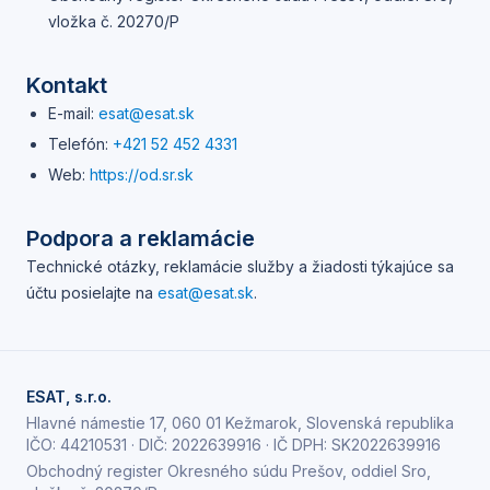
vložka č. 20270/P
Kontakt
E-mail:
esat@esat.sk
Telefón:
+421 52 452 4331
Web:
https://
od.sr.sk
Podpora a reklamácie
Technické otázky, reklamácie služby a žiadosti týkajúce sa
účtu posielajte na
esat@esat.sk
.
ESAT, s.r.o.
Hlavné námestie 17, 060 01 Kežmarok, Slovenská republika
IČO:
44210531
· DIČ:
2022639916
· IČ DPH:
SK2022639916
Obchodný register Okresného súdu Prešov, oddiel Sro,